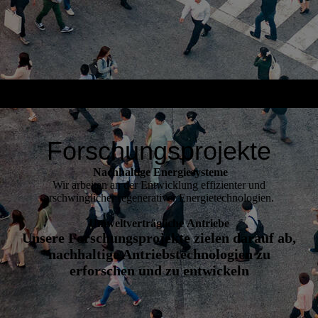
Forschungsprojekte
Nachhaltige Energiesysteme
Wir arbeiten an der Entwicklung effizienter und
erschwinglicher regenerativer Energietechnologien.
Umweltverträgliche
Antriebe
Unsere Forschungsprojekte zielen darauf ab,
nachhaltige Antriebstechnologien zu
erforschen und zu entwickeln